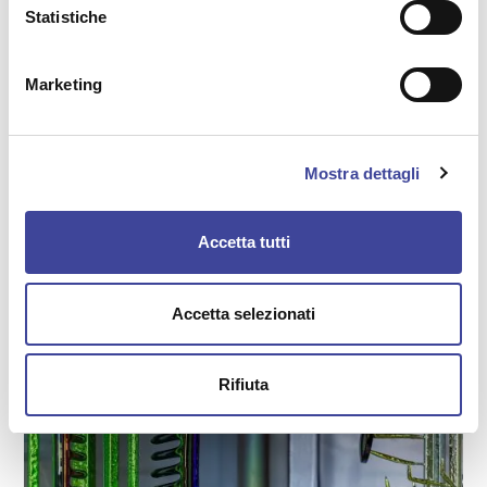
Statistiche
pulita
Ridurre l’overspray e gli scarti di vernice
Stabilizzare le condizioni ambientali durante la
Marketing
spruzzatura
È la tecnologia ideale per finiture
iridescenti,
Mostra dettagli
multicolore e olografiche
, soprattutto su materiali
difficili come vetro e plastica.Vedi qui i dettagli sul
Accetta tutti
nostro servizio di
verniciatura a liquido
.
Accetta selezionati
Rifiuta