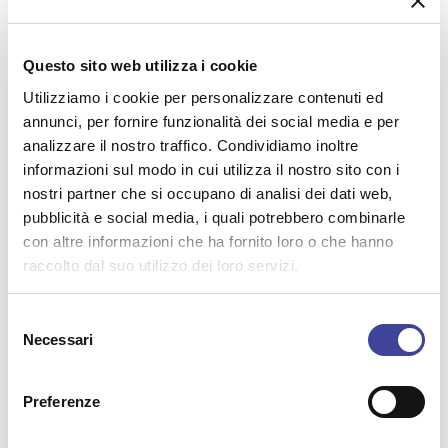
Questo sito web utilizza i cookie
Utilizziamo i cookie per personalizzare contenuti ed
Verniciatura a Liquido con
annunci, per fornire funzionalità dei social media e per
analizzare il nostro traffico. Condividiamo inoltre
Tecnologia NitroThermSpray
informazioni sul modo in cui utilizza il nostro sito con i
nostri partner che si occupano di analisi dei dati web,
Per ottenere
effetti decorativi di alta qualità
,
pubblicità e social media, i quali potrebbero combinarle
Nordest LINE utilizza un sistema evoluto di
con altre informazioni che ha fornito loro o che hanno
verniciatura a liquido con tecnologia
raccolto dal suo utilizzo dei loro servizi.
NitroThermSpray
. Questo sistema, basato sull’uso di
azoto riscaldato e deumidificato al posto dell’aria
Selezione
Necessari
compressa tradizionale, consente di:
del
consenso
Migliorare l’
adesione e la distensione della
Preferenze
vernice
Ottenere una
finitura più liscia, omogenea e