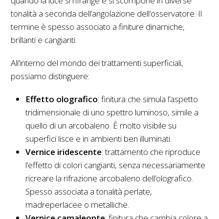
quando la luce si rifrange e si scompone in diverse
tonalità a seconda dell’angolazione dell’osservatore. Il
termine è spesso associato a finiture dinamiche,
brillanti e cangianti.
All’interno del mondo dei trattamenti superficiali,
possiamo distinguere:
Effetto olografico
: finitura che simula l’aspetto
tridimensionale di uno spettro luminoso, simile a
quello di un arcobaleno. È molto visibile su
superfici lisce e in ambienti ben illuminati.
Vernice iridescente
: trattamento che riproduce
l’effetto di colori cangianti, senza necessariamente
ricreare la rifrazione arcobaleno dell’olografico.
Spesso associata a tonalità perlate,
madreperlacee o metalliche.
Vernice camaleonte
: finitura che cambia colore a